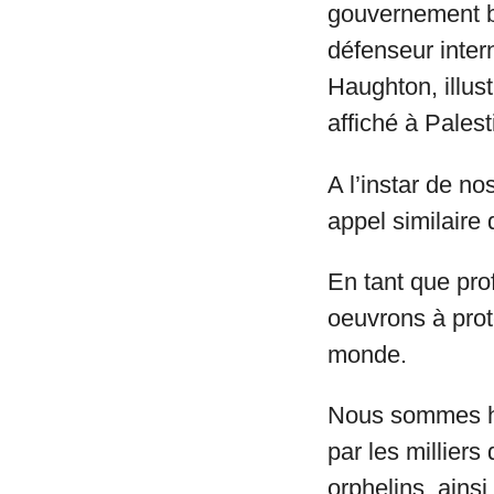
gouvernement br
défenseur intern
Haughton, illus
affiché à Palest
A l’instar de n
appel similaire 
En tant que pro
oeuvrons à prot
monde.
Nous sommes ho
par les milliers
orphelins, ainsi