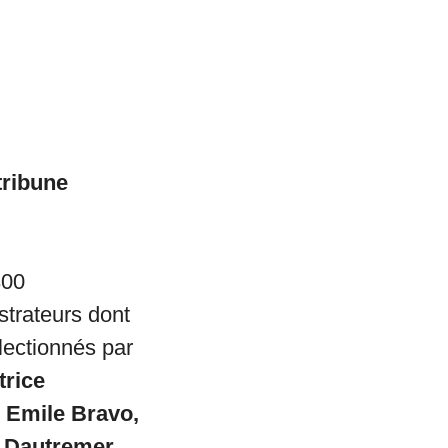
tribune
300
ustrateurs dont
lectionnés par
trice
 Emile Bravo,
 Dautremer,