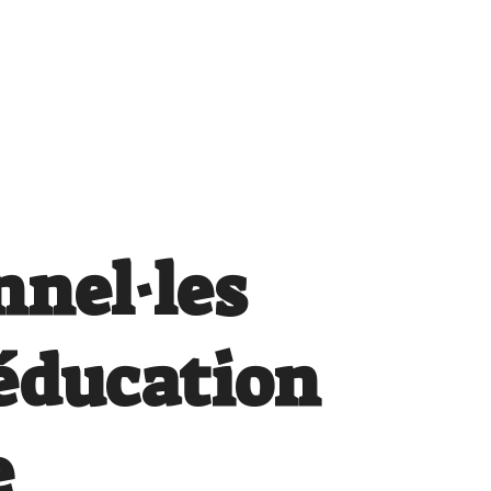
nnel·les
’éducation
e