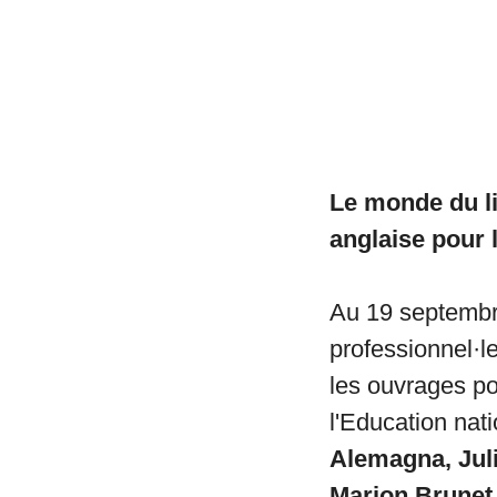
Le monde du li
anglaise pour 
Au 19 septembre
professionnel·les
les ouvrages po
l'Education nat
Alemagna, Juli
Marion Brunet