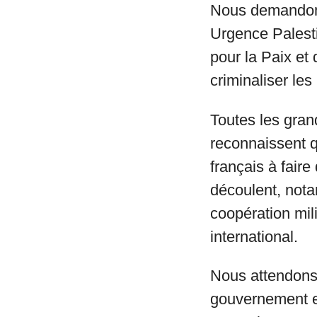
Nous demandons
Urgence Palesti
pour la Paix et
criminaliser le
Toutes les gran
reconnaissent q
français à fair
découlent, nota
coopération mili
international.
Nous attendons 
gouvernement es