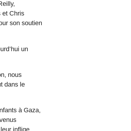
eilly,
 et Chris
our son soutien
urd’hui un
on, nous
t dans le
nfants à Gaza,
evenus
eur inflige