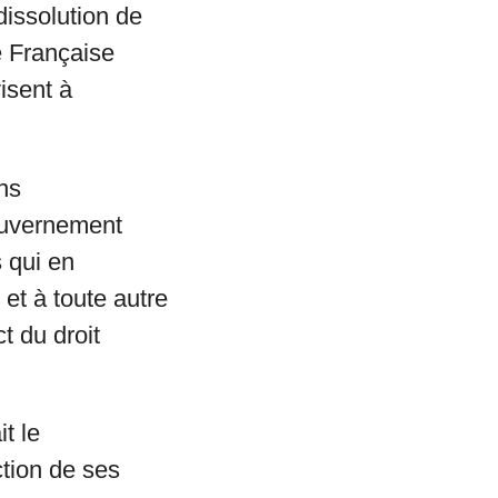
issolution de
e Française
isent à
ns
gouvernement
s qui en
et à toute autre
t du droit
t le
tion de ses