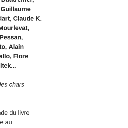
, Guillaume
rt, Claude K.
Mourlevat,
 Pessan,
to,
Alain
llo, Flore
tek...
des chars
de du livre
e au