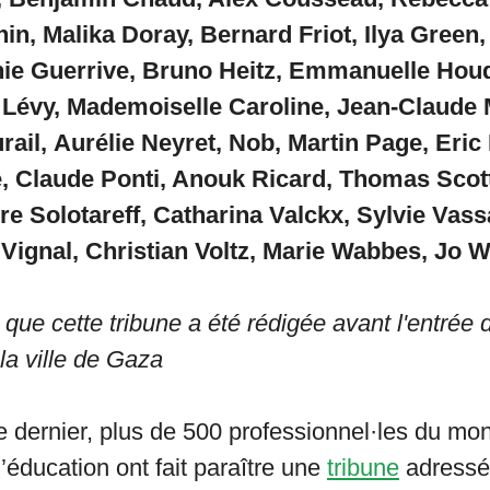
in, Malika Doray, Bernard Friot, Ilya Green
ie Guerrive, Bruno Heitz,
Emmanuelle Houda
 Lévy, Mademoiselle Caroline, Jean-Claude 
rail,
Aurélie Neyret,
Nob,
Martin Page,
Eric
, Claude Ponti, Anouk Ricard,
Thomas Scot
re Solotareff, Catharina Valckx, Sylvie Vassa
 Vignal,
Christian Voltz, Marie Wabbes, Jo Wi
que cette tribune a été rédigée avant l'entrée 
la ville de Gaza
 dernier, plus de 500 professionnel·les du mon
’éducation ont fait paraître une
tribune
adressé