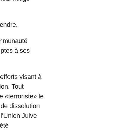
fendre.
communauté
mptes à ses
forts visant à
ion. Tout
 «terroriste» le
de dissolution
 l'Union Juive
 été